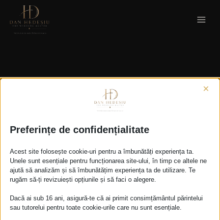
Skip
to
content
Fără categorie
×
Preferințe de confidențialitate
Acest site folosește cookie-uri pentru a îmbunătăți experiența ta.
It seems we can’t find what you’re looking for.
Unele sunt esențiale pentru funcționarea site-ului, în timp ce altele ne
Perhaps searching can help.
ajută să analizăm și să îmbunătățim experiența ta de utilizare. Te
rugăm să-ți revizuiești opțiunile și să faci o alegere.
Caută
Dacă ai sub 16 ani, asigură-te că ai primit consimțământul părintelui
după:
sau tutorelui pentru toate cookie-urile care nu sunt esențiale.