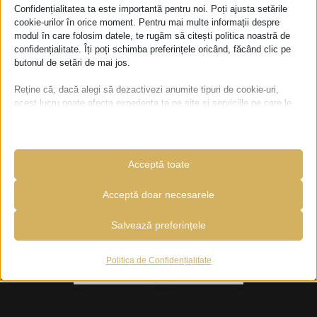
Confidențialitatea ta este importantă pentru noi. Poți ajusta setările
cookie-urilor în orice moment. Pentru mai multe informații despre
modul în care folosim datele, te rugăm să citești politica noastră de
confidențialitate. Îți poți schimba preferințele oricând, făcând clic pe
butonul de setări de mai jos.
Reține că, dacă alegi să dezactivezi anumite tipuri de cookie-uri,
acest lucru poate afecta experiența ta pe site și serviciile pe care le
putem oferi.
Termeni și condiții
Politica de confidențialitate
Politica de cookie
Esențiale
Acceptă toate
Cookie-urile și serviciile esențiale permit funcțiile de bază și sunt
necesare pentru buna funcționare a site-ului. Aceste cookie-uri și
servicii nu necesită consimțământul utilizatorului conform GDPR.
Acceptă doar necesarele
Afișează detalii
Salvează preferințele
Analitice
__zlcmid
Cookie-urile statistice colectează informații despre utilizare,
permițându-ne să obținem informații despre modul în care vizitatorii
Politica de Confidențialitate
PHPSESSID
interacționează cu site-ul nostru.
wordpress_logged_in_*
Afișează detalii
wordpress_test_cookie
Marketing