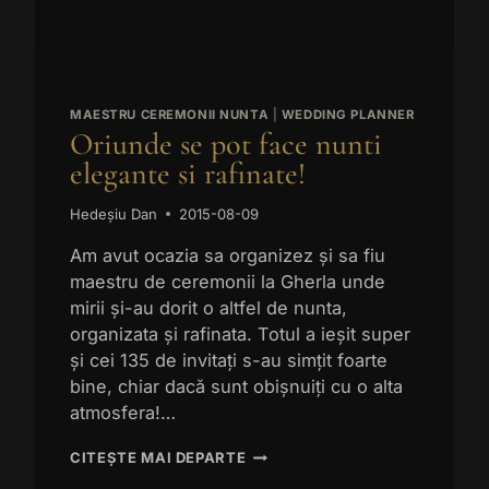
_current_admin_language_*
LINIȘTEA
ionuser_*
 categorie include toate cookie-urile, domeniile și serviciile care nu se încad
VOASTRĂ
te categorii specifice sau care nu au fost clasificate explicit.
_current_language
ȘI
Afișează detalii
O
ie
*
NUNTA
siu.ro
s*
w
FARA
MAESTRU CEREMONII NUNTA
|
WEDDING PLANNER
STRES??
hedesiu.ro
s_bingid
Oriunde se pot face nunti
ble_cookie
nt_referrer
elegante si rafinate!
s_landing_page
s_padid
s_fbadid
d_CG9DC7RC77UCLSGQT3O0
Hedeșiu Dan
2015-08-09
ys_utm_campaign
s_gadid
_CRV60HBC77U2AE2VH1G0
Am avut ocazia sa organizez și sa fiu
s_utm_content
s_utm_source
_D0Q32OJC77U7M2KJA2G0
maestru de ceremonii la Gherla unde
ys_utm_medium
s_utm_term
ast_activity
mirii și-au dorit o altfel de nunta,
sTrafficSource
did
organizata și rafinata. Totul a ieșit super
vanced_form_data
și cei 135 de invitați s-au simțit foarte
id
bine, chiar dacă sunt obișnuiți cu o alta
gid
atmosfera!…
t_visit
ding_page
ORIUNDE
CITEȘTE MAI DEPARTE
SE
id