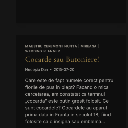
pys_ses
pys_sta
pys_ut
pys_ut
pys_ut
MAESTRU CEREMONII NUNTA
|
MIREASA
|
pys_ut
WEDDING PLANNER
pys_ut
Cocarde sau Butoniere!
pysTraf
Hedeșiu Dan
2015-07-20
Care este de fapt numele corect pentru
florile de pus in piept? Facand o mica
cercetarea, am constatat ca termnul
„cocarda” este putin gresit folosit. Ce
sunt cocardele? Cocardele au aparut
prima data in Franta in secolul 18, fiind
folosite ca o insigna sau emblema…