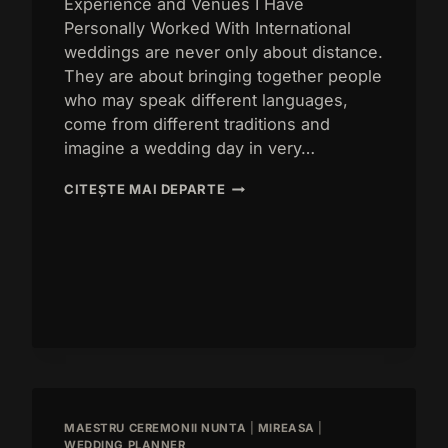
Experience and Venues I Have
Personally Worked With International
weddings are never only about distance.
They are about bringing together people
who may speak different languages,
come from different traditions and
imagine a wedding day in very…
DESTINATION
CITEȘTE MAI DEPARTE
WEDDING
TRANSYLVANIA:
REAL
STORIES
FROM
INTERNATIONAL
COUPLES
MAESTRU CEREMONII NUNTA
|
MIREASA
|
WEDDING PLANNER