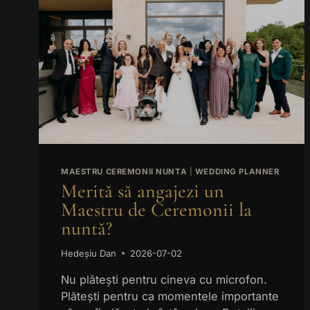
MAESTRU CEREMONII NUNTA
|
WEDDING PLANNER
Merită să angajezi un
Maestru de Ceremonii la
nuntă?
Hedeșiu Dan
2026-07-02
Nu plătești pentru cineva cu microfon.
Plătești pentru ca momentele importante