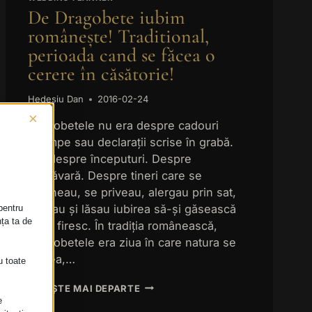
CEREMONII,
De Dragobete iubim
COORDONATOR
EVENIMENT,
românește! Traditional,
perioada cand se făcea o
cerere în căsătorie!
Hedeșiu Dan
2016-02-24
×
Dragobetele nu era despre cadouri
scumpe sau declarații scrise în grabă.
Era despre începuturi. Despre
primăvară. Despre tineri care se
întâlneau, se priveau, alergau prin sat,
râdeau și lăsau iubirea să-și găsească
pentru
nța ta de
locul firesc. În tradiția românească,
Dragobetele era ziua în care natura se
trezea,…
u toate
DE
CITEȘTE MAI DEPARTE
DRAGOBETE
e
IUBIM