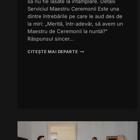
să nu fie lăsate la întâmplare. Detalii
Serviciul Maestru Ceremonii Este una
dintre întrebările pe care le aud des de
la miri: „Merită, într-adevăr, să avem un
Maestru de Ceremonii la nuntă?”
Răspunsul sincer…
MERITĂ
CITEȘTE MAI DEPARTE
SĂ
ANGAJEZI
UN
MAESTRU
DE
CEREMONII
LA
NUNTĂ?