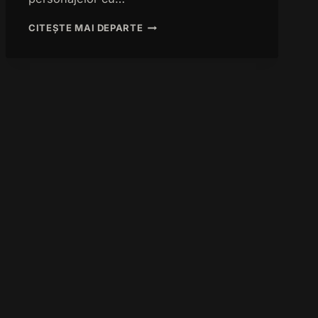
MAESTRUL
CITEȘTE MAI DEPARTE
DE
CEREMONII
ESTE
CARTEA
DE
VIZITA
A
EVENIMENTULUI!!!