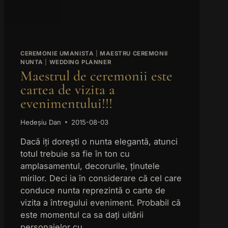
rează în
CEREMONIE UMANISTA
|
MAESTRU CEREMONII
NUNTA
|
WEDDING PLANNER
Maestrul de ceremonii este
cartea de vizita a
evenimentului!!!
Hedeșiu Dan
2015-08-03
Dacă iți dorești o nunta elegantă, atunci
totul trebuie sa fie în ton cu
amplasamentul, decorurile, ținutele
mirilor. Deci ia în considerare că cel care
conduce nunta reprezintă o carte de
vizita a întregului eveniment. Probabil că
este momentul ca sa dați uitării
personajelor cu…