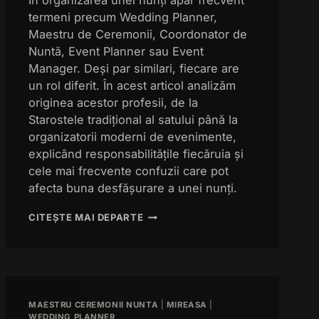
În organizarea unei nunți apar frecvent
termeni precum Wedding Planner,
Maestru de Ceremonii, Coordonator de
Nuntă, Event Planner sau Event
Manager. Deși par similari, fiecare are
un rol diferit. În acest articol analizăm
originea acestor profesii, de la
Starostele tradițional al satului până la
organizatorii moderni de evenimente,
explicând responsabilitățile fiecăruia și
cele mai frecvente confuzii care pot
afecta buna desfășurare a unei nunți.
3
CITEȘTE MAI DEPARTE
GREȘELI
CÂND
ALEGI
ÎNTRE:
WEDDING
PLANNER,
MAESTRU CEREMONII NUNTA
|
MIREASA
|
MAESTRU
WEDDING PLANNER