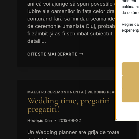
moment. P
ani că voi ajunge să spun poveștile de
politica n
iubire ale oamenilor în fața celor dragi,
de setări
conturând fără să îmi dau seama ideea
Reține că
de ceremonie umanista Cluj, probabil aș
experiența
fi zâmbit și aș fi schimbat subiectul. Vezi
detalii…
Esenț
Cookie-
CUM
CITEȘTE MAI DEPARTE
funcțio
AM
confo
AJUNS
LA
IDEEA
Analit
DE
__zlcmi
Cookie-
CEREMONIE
informa
MAESTRU CEREMONII NUNTA
|
WEDDING PLANNER
UMANISTĂ
PHPSE
Wedding time, pregatiri
CLUJ
wordpre
PENTRU
pregatiri!
Marke
CUPLURILE
wordpre
_ga
Servici
CARE
Hedeșiu Dan
2015-08-22
afișa r
wp-sett
NU
_ga_*
SE
wp-sett
Un Wedding planner are grija de toate
_gid
REGĂSESC
Alte s