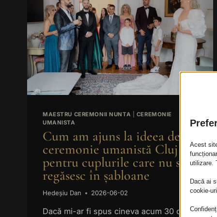
MAESTRU CEREMONII NUNTA
|
CEREMONIE
Prefer
UMANISTA
Cum am ajuns la ideea de
Acest sit
ceremonie umanistă Cluj
funcționa
pentru cuplurile care nu se
utilizare.
regăsesc în șabloane
Dacă ai s
cookie-ur
Hedeșiu Dan
2026-06-02
Confidenți
Dacă mi-ar fi spus cineva acum 30 de