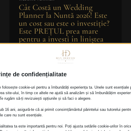
Cât Costă un Wedding
Planner la Nuntă 2026! Este
un cost sau este o investiție?
Este PREȚUL prea mare
pentru a investi în liniștea
voastră și o nunta fara stres??
Hedeșiu Dan
2026-05-12
O nuntă elegantă începe cu oamenii
ințe de confidențialitate
potriviți alături de tine. Organizarea unei
nunți nu înseamnă doar alegerea unui
e folosește cookie-uri pentru a îmbunătăți experiența ta. Unele sunt esențiale 
decor frumos sau a unei locații
rea site-ului, în timp ce altele ne ajută să analizăm și să îmbunătățim experie
spectaculoase. În spatele unui
 Te rugăm să-ți revizuiești opțiunile și să faci o alegere.
eveniment elegant stau organizarea
ub 16 ani, asigură-te că ai primit consimțământul părintelui sau tutorelui pentr
impecabilă, atenția la detalii și liniștea că
ile care nu sunt esențiale.
totul este coordonat perfect. Aici
intervine…
alitatea ta este importantă pentru noi. Poți ajusta setările cookie-urilor în oric