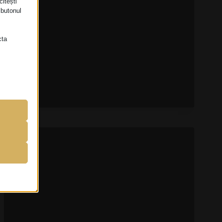
itești
ROMÂNEȘTE!
 butonul
TRADITIONAL,
PERIOADA
CAND
cta
SE
FĂCEA
O
CERERE
una
ÎN
atorului
CĂSĂTORIE!
em
entru a
 site-uri.