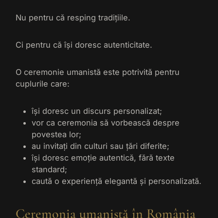
last_pys_gadid
last_pys_utm_content
ttcsid_CRV60HBC77U2AE2VH1G0
last_pys_utm_source
Nu pentru că resping tradițiile.
last_pys_utm_medium
ttcsid_D0Q32OJC77U7M2KJA2G0
last_pys_utm_term
last_pysTrafficSource
wpdef_last_activity
Ci pentru că își doresc autenticitate.
pys_fbadid
pys_advanced_form_data
pys_gadid
pys_bingid
O ceremonie umanistă este potrivită pentru
pys_first_visit
cuplurile care:
pys_landing_page
pys_padid
își doresc un discurs personalizat;
pys_session_limit
vor ca ceremonia să vorbească despre
pys_start_session
povestea lor;
au invitați din culturi sau țări diferite;
pys_utm_campaign
își doresc emoție autentică, fără texte
pys_utm_content
standard;
pys_utm_medium
caută o experiență elegantă și personalizată.
pys_utm_source
pys_utm_term
Ceremonia umanistă în România
pysTrafficSource