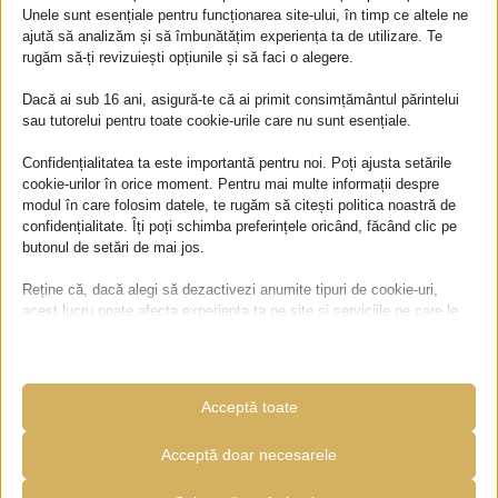
Unele sunt esențiale pentru funcționarea site-ului, în timp ce altele ne
Așa au apărut primele discursuri personalizate.
ajută să analizăm și să îmbunătățim experiența ta de utilizare. Te
rugăm să-ți revizuiești opțiunile și să faci o alegere.
La început nu le numeam ceremonii umaniste.
Dacă ai sub 16 ani, asigură-te că ai primit consimțământul părintelui
sau tutorelui pentru toate cookie-urile care nu sunt esențiale.
Le vedeam pur și simplu ca pe niște momente
Confidențialitatea ta este importantă pentru noi. Poți ajusta setările
sincere, construite în jurul oamenilor din fața
cookie-urilor în orice moment. Pentru mai multe informații despre
mea.
modul în care folosim datele, te rugăm să citești politica noastră de
confidențialitate. Îți poți schimba preferințele oricând, făcând clic pe
butonul de setări de mai jos.
Povești reale.
Reține că, dacă alegi să dezactivezi anumite tipuri de cookie-uri,
acest lucru poate afecta experiența ta pe site și serviciile pe care le
Emoții reale.
putem oferi.
Esențiale
Mesaje care vorbeau despre cei doi oameni care
Acceptă toate
Cookie-urile și serviciile esențiale permit funcțiile de bază și sunt
își începeau împreună un nou capitol din viață.
necesare pentru buna funcționare a site-ului. Aceste cookie-uri și
servicii nu necesită consimțământul utilizatorului conform GDPR.
Acceptă doar necesarele
Abia mai târziu am descoperit că în multe țări
Afișează detalii