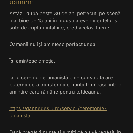
oameni
Astăzi, după peste 30 de ani petrecuți pe scenă,
mai bine de 15 ani în industria evenimentelor și
sute de cupluri întâlnite, cred același lucru:
Oamenii nu își amintesc perfecțiunea.
Își amintesc emoția.
Iar o ceremonie umanistă bine construită are
puterea de a transforma o nuntă frumoasă într-o
amintire care rămâne pentru totdeauna.
https://danhedesiu.ro/servicii/ceremonie-
umanista
Dacă pregătiți nunta și simțiți că nu vă regăsiți în