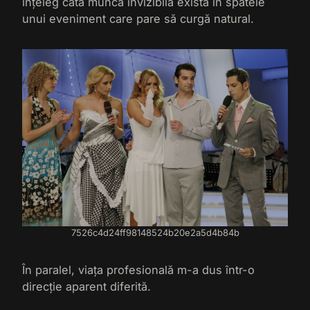
înțeleg câtă muncă invizibilă există în spatele
unui eveniment care pare să curgă natural.
7526c4d24ff98148524b20e2a5d4b84b
În paralel, viața profesională m-a dus într-o
direcție aparent diferită.