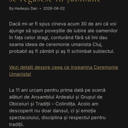
By
Hedeșiu Dan
2026-06-02
Dacă mi-ar fi spus cineva acum 30 de ani că voi
ajunge să spun poveștile de iubire ale oamenilor
în fața celor dragi, conturând fără să îmi dau
seama ideea de ceremonie umanista Cluj,
probabil aș fi zâmbit și aș fi schimbat subiectul.
Vezi detalii despre ceea ce inseamna Ceremonie
Umanista!
La 11 ani urcam pentru prima dată pe scenă
alături de Ansamblul Ardealul și Grupul de
Obiceiuri și Tradiții – Colindița. Acolo am
descoperit nu doar dansul, ci și emoția
spectacolului, disciplina și respectul pentru
tradiții.